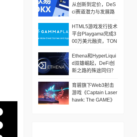
从创新到定价，DeS
ci赛道潜力与发展路
径
HTML5游戏发行技术
平台Playgama完成3
00万美元融资，TON
Ventures等参投
Ethena和HyperLiqui
d双雄崛起，DeFi创
新之路的殊途同归？
育碧旗下Web3射击
游戏《Captain Laser
hawk: The GAME》
将于12月18日上线