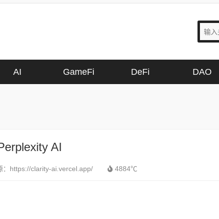
AI
GameFi
DeFi
DAO
Perplexity AI
源：
https://clarity-ai.vercel.app/
4884℃